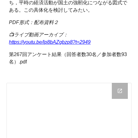
ち，平時の経済活動が国土の強靭化につながる図式で
ある。この具体化を検討してみたい。
PDF形式：配布資料２
📺ライブ動画アーカイブ：
https://youtu.be/lp8bAZgbzp8?t=2949
第267回アンケート結果（回答者数30名／参加者数93
名）.pdf