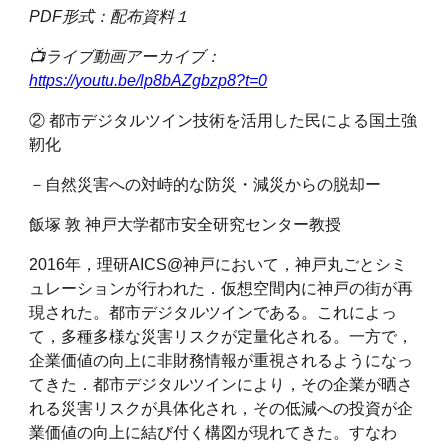
PDF形式：配布資料１
📺ライブ動画アーカイブ：
https://youtu.be/lp8bAZgbzp8?t=0
② 都市デジタルツイン技術を活用した民による国土強
靭化
－自然災害への対峙的な防災・減災からの脱却ー
飯塚 敦 神戸大学都市安全研究センター教授
2016年，理研AICS@神戸において，神戸丸ごとシミ
ュレーションが行われた．仮想空間内に神戸の街が再
現された。都市デジタルツインである。これによっ
て，多種多様な災害リスクが定量化される。一方で，
企業価値の向上に非財務情報が重視されるようになっ
てきた．都市デジタルツインにより，その企業が晒さ
れる災害リスクが具体化され，その低減への投資が企
業価値の向上に結び付く構図が現れてきた。すなわ